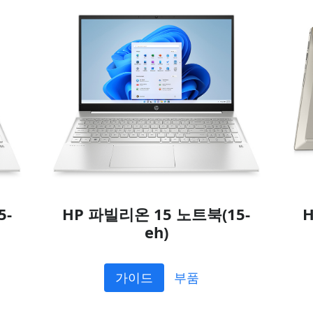
5-
HP 파빌리온 15 노트북(15-
H
eh)
가이드
부품