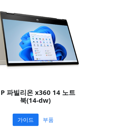
P 파빌리온 x360 14 노트
북(14-dw)
가이드
부품