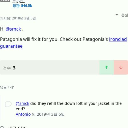
@jayeff
평판: 546.5k
옵션
게시됨:
2018년 2월 5일
Hi
@smck
,
Patagonia will fix it for you. Check out Patagonia's
ironclad
guarantee
3
점수
댓글 1개:
@smck
did they refill the down loft in your jacket in the
end?
Antonio
의
2019년 3월 6일