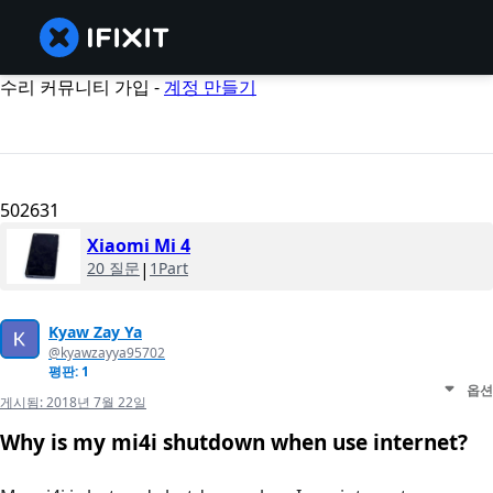
수리 커뮤니티 가입 -
계정 만들기
502631
Xiaomi Mi 4
20 질문
|
1Part
Kyaw Zay Ya
@kyawzayya95702
평판: 1
옵션
게시됨:
2018년 7월 22일
Why is my mi4i shutdown when use internet?