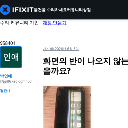
물건을 수리하세요
커뮤니티
상점
수리 커뮤니티 가입 -
계정 만들기
958401
게시됨:
2026년 6월 5일
화면의 반이 나오지 않는
을까요?
박인애
@jgd9skeoidgmnud
평판: 1