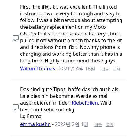
First, the ifixit kit was excellent. The linked
instruction were very thorough and easy to
follow. I was a bit nervous about attempting
the battery replacement on my Moto
G6…“with it’s nonreplaceable battery”, but I
pulled if off without a hitch thanks to the kit
and directions from ifixit. Now my phone is
charging and working better than it has in a
long time. Highly recommend these guys.
Wilton Thomas
-
2021년 4월 18일
답글
공유
Das sind gute Tipps, hoffe das ich auch als
Laie dies hin bekomme. Werde es mal
ausprobieren mit den
Klebefolien
. Wird
bestimmt sehr kniffelig.
Lg Emma
emma kuehn
-
2022년 2월 1일
답글
공유