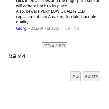
click in on all sides and the fingerprint sensor
will adhere back to its place
Also, beware VERY LOW QUALITY LCD
replacements on Amazon. Terrible, horrible
quality.
Giorgi
-
2022년 7월 13일
답글
공유
댓글 더보기
댓글 쓰기
취소
댓글 달기