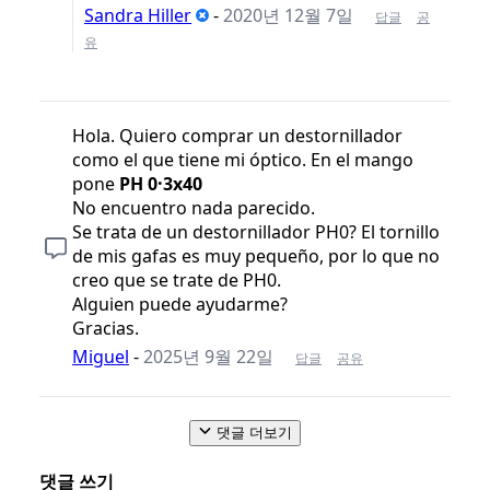
Sandra Hiller
-
2020년 12월 7일
답글
공
유
Hola. Quiero comprar un destornillador
como el que tiene mi óptico. En el mango
pone
PH 0·3x40
No encuentro nada parecido.
Se trata de un destornillador PH0? El tornillo
de mis gafas es muy pequeño, por lo que no
creo que se trate de PH0.
Alguien puede ayudarme?
Gracias.
Miguel
-
2025년 9월 22일
답글
공유
댓글 더보기
댓글 쓰기