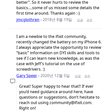
better”. So it never hurts to review the
basics….some of us missed some details the
first time around. Thanks again :-)
jmcglothren
-
2018년 8월 19일
답글
공유
I am a newbie to the ifixit community,
recently changed the battery on my iPhone 6.
I always appreciate the opportunity to review
“basic” information on DYI skills and tools to
see if I can learn new knowledge, as was the
case with Jeff’s tutorial on the use of
screwdrivers. :)
Gary Speer
-
2020년 12월 5일
답글
공유
Great! Super happy to hear that!! If ever
you’d need guidance around here, have
questions or suggestions, don’t hesitate to
reach out using community@ifixit.com.
Right on!