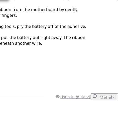
ribbon from the motherboard by gently
 fingers.
g tools, pry the battery off of the adhesive.
 pull the battery out right away. The ribbon
beneath another wire.
FixBot에 문의하기
댓글 달기
댓글 달기