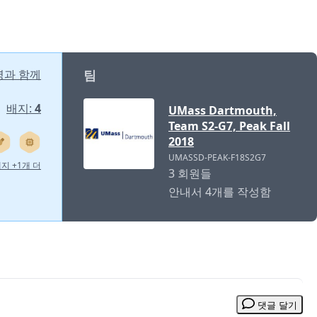
명과 함께
팀
배지:
4
UMass Dartmouth,
Team S2-G7, Peak Fall
2018
UMASSD-PEAK-F18S2G7
지 +1개 더
3 회원들
안내서 4개를 작성함
댓글 달기