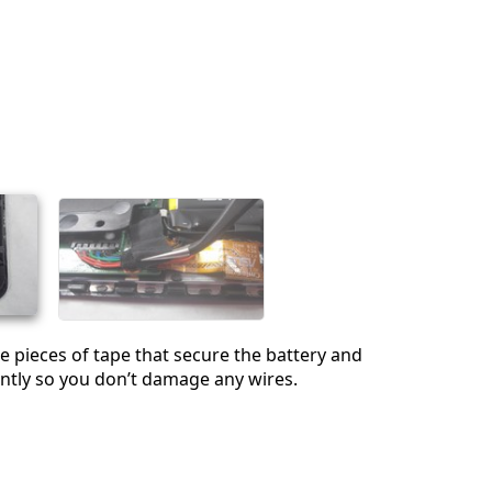
취소
댓글 달기
 pieces of tape that secure the battery and
gently so you don’t damage any wires.