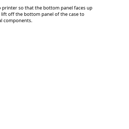
 printer so that the bottom panel faces up
lift off the bottom panel of the case to
nal components.
취소
댓글 달기