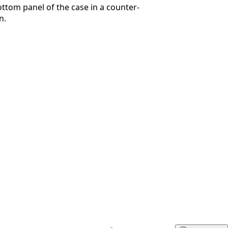
ttom panel of the case in a counter-
n.
취소
댓글 달기