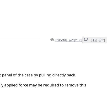
FixBot에 문의하기
댓글 달기
댓글 달기
panel of the case by pulling directly back.
ly applied force may be required to remove this
취소
댓글 달기