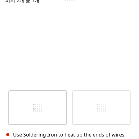
취소
댓글 달기
Use Soldering Iron to heat up the ends of wires