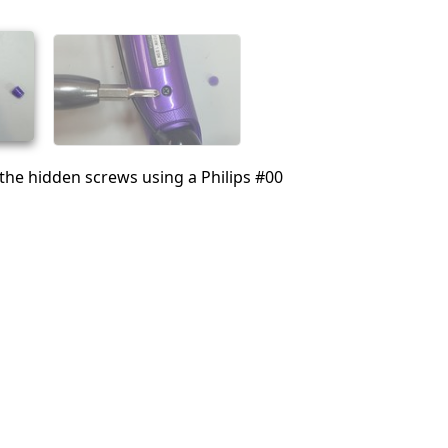
취소
댓글 달기
he hidden screws using a Philips #00