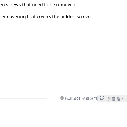
den screws that need to be removed.
er covering that covers the hidden screws.
FixBot에 문의하기
댓글 달기
댓글 달기