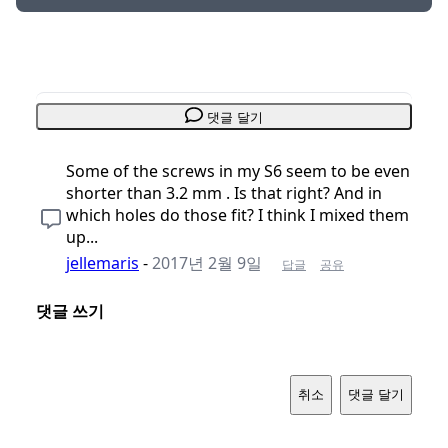
댓글 달기
Some of the screws in my S6 seem to be even
shorter than 3.2 mm . Is that right? And in
which holes do those fit? I think I mixed them
up...
jellemaris
-
2017년 2월 9일
답글
공유
댓글 쓰기
취소
댓글 달기