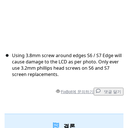
Using 3.8mm screw around edges S6 / S7 Edge will
cause damage to the LCD as per photo. Only ever
use 3.2mm phillips head screws on S6 and S7
screen replacements.
FixBot에 문의하기
댓글 달기
댓글 달기
결론
댓글 쓰기