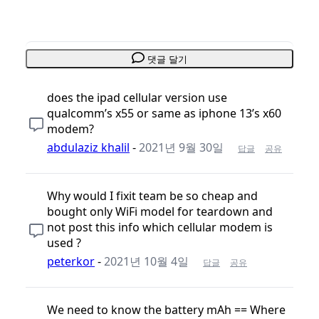
댓글 달기
does the ipad cellular version use
qualcomm’s x55 or same as iphone 13’s x60
modem?
abdulaziz khalil
-
2021년 9월 30일
답글
공유
Why would I fixit team be so cheap and
bought only WiFi model for teardown and
not post this info which cellular modem is
used ?
peterkor
-
2021년 10월 4일
답글
공유
We need to know the battery mAh == Where