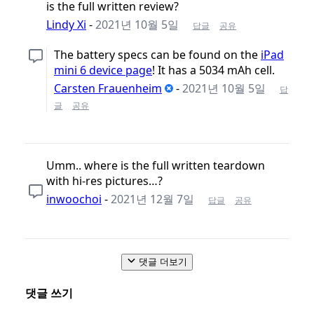
is the full written review?
Lindy Xi
-
2021년 10월 5일
답글
공유
The battery specs can be found on the
iPad
mini 6 device page
! It has a 5034 mAh cell.
Carsten Frauenheim
-
2021년 10월 5일
답
글
공유
Umm.. where is the full written teardown
with hi-res pictures…?
inwoochoi
-
2021년 12월 7일
답글
공유
댓글 더보기
댓글 쓰기