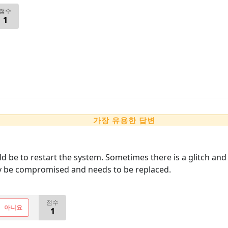
점수
1
가장 유용한 답변
uld be to restart the system. Sometimes there is a glitch and
ay be compromised and needs to be replaced.
점수
아니요
1