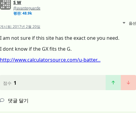
S W
@avanteguarde
평판: 48.9k
옵션
게시됨:
2017년 2월 20일
I am not sure if this site has the exact one you need.
I dont know if the GX fits the G.
http://www.calculatorsource.com/u-batter...
1
점수
댓글 달기