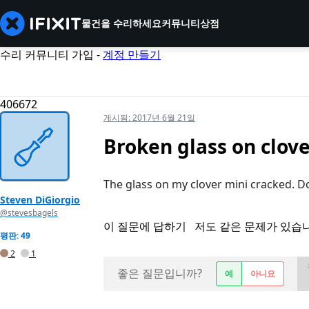
물건을 수리하세요
커뮤니티
상점
수리 커뮤니티 가입 -
계정 만들기
406672
게시됨:
2017년 6월 21일
Broken glass on clove
The glass on my clover mini cracked. 
Steven DiGiorgio
@stevesbagels
이 질문에 답하기
저도 같은 문제가 있습
평판: 49
2
1
좋은 질문입니까?
예
아니요