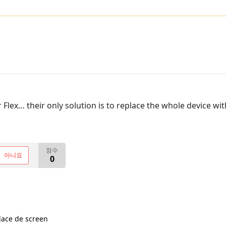
Flex… their only solution is to replace the whole device wi
점수
아니요
0
lace de screen