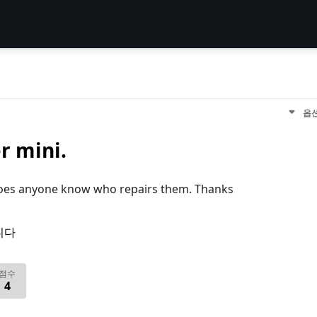
옵
r mini.
Does anyone know who repairs them. Thanks
니다
점수
4