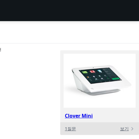
션
Clover Mini
1질문
보기