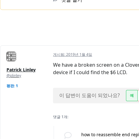
게시됨:
2019년 1월 4일
We have a broken screen on a Clover 
Patrick Linley
device if I could find the $6 LCD.
@plinley
평판: 1
이 답변이 도움이 되었나요?
예
댓글 1개:
how to reassemble end rep