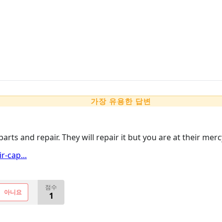
가장 유용한 답변
rts and repair. They will repair it but you are at their merc
r-cap...
점수
아니요
1