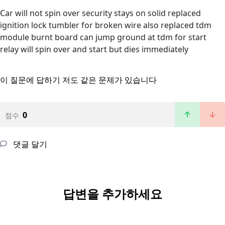
Car will not spin over security stays on solid replaced
ignition lock tumbler for broken wire also replaced tdm
module burnt board can jump ground at tdm for start
relay will spin over and start but dies immediately
이 질문에 답하기
저도 같은 문제가 있습니다
0
점수
댓글 달기
답변을 추가하세요