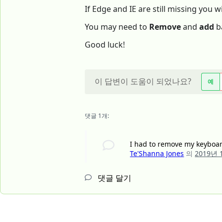
If Edge and IE are still missing you w
You may need to
Remove
and
add
b
Good luck!
이 답변이 도움이 되었나요?
예
댓글 1개:
I had to remove my keyboar
Te'Shanna Jones
의
2019년 
댓글 달기