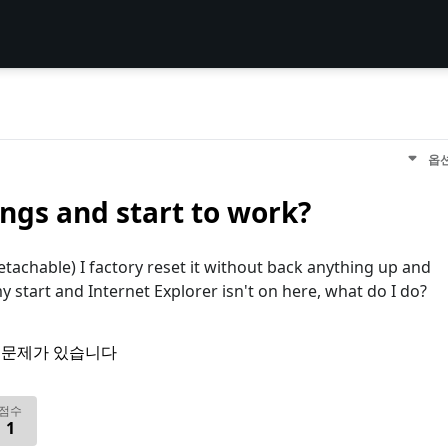
옵
ngs and start to work?
etachable) I factory reset it without back anything up and
y start and Internet Explorer isn't on here, what do I do?
 문제가 있습니다
점수
1