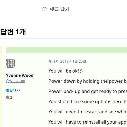
댓글 달기
답변 1개
게시됨:
2019년 1월 25일
You will be ok! :}
Yvonne Wood
Power down by holding the power bu
@yvonatron
평판: 127
Power back up and get ready to pre
3
You should see some options here f
You will need to restart and see whic
You will have to reinstall all your ap