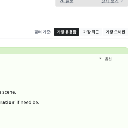
20 질문
전체 보기
필터 기준:
가장 유용함
가장 최근
가장 오래된
옵션
 scene.
uration
’ if need be.