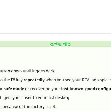
선택된 해법
tton down until it goes dark.
ss the F8 key
repeatedly
when you see your RCA logo splash
or
safe mode
or recovering your
last known ‘good config
h gets you closer to your last desktop.
ps because of the factory reset.