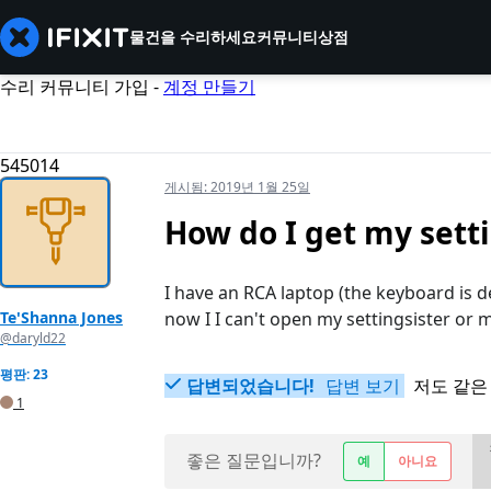
물건을 수리하세요
커뮤니티
상점
수리 커뮤니티 가입 -
계정 만들기
545014
게시됨:
2019년 1월 25일
How do I get my setti
I have an RCA laptop (the keyboard is d
Te'Shanna Jones
now I I can't open my settingsister or m
@daryld22
평판: 23
답변되었습니다!
답변 보기
저도 같은
1
좋은 질문입니까?
예
아니요