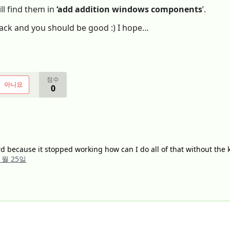
ill find them in
‘add addition windows components
’.
ack and you should be good :) I hope…
점수
아니요
0
d because it stopped working how can I do all of that without the
1월 25일