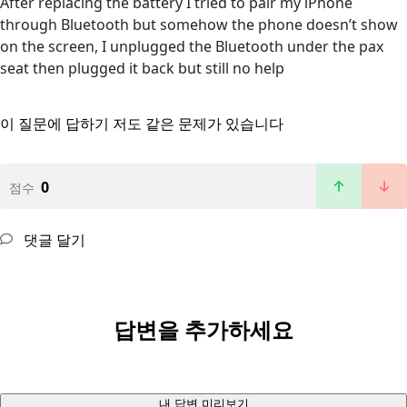
After replacing the battery I tried to pair my iPhone
through Bluetooth but somehow the phone doesn’t show
on the screen, I unplugged the Bluetooth under the pax
seat then plugged it back but still no help
이 질문에 답하기
저도 같은 문제가 있습니다
0
점수
댓글 달기
답변을 추가하세요
내 답변 미리보기