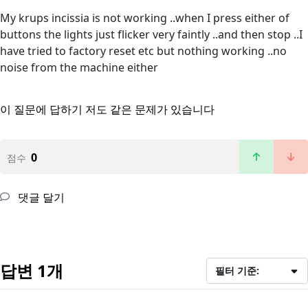
My krups incissia is not working ..when I press either of
buttons the lights just flicker very faintly ..and then stop ..I
have tried to factory reset etc but nothing working ..no
noise from the machine either
이 질문에 답하기
저도 같은 문제가 있습니다
0
점수
댓글 달기
답변 1개
필터 기준: