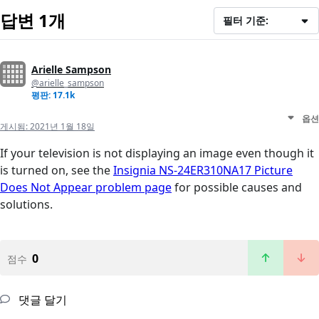
답변 1개
필터 기준:
Arielle Sampson
@arielle_sampson
평판: 17.1k
옵션
게시됨:
2021년 1월 18일
If your television is not displaying an image even though it
is turned on, see the
Insignia NS-24ER310NA17 Picture
Does Not Appear problem page
for possible causes and
solutions.
0
점수
댓글 달기