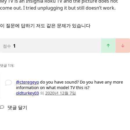
My TV is an Insignia Roku TV and the picture does not
come out. I tried unplugging it but still doesn’t work.
이 질문에 답하기
저도 같은 문제가 있습니다
1
점수
댓글 1개:
@cteregeyo
do you have sound? Do you have any more
information on what model TV this is?
oldturkey03
의
2020년 12월 7일
댓글 달기