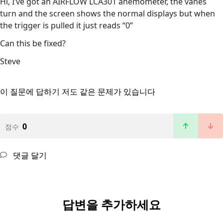
Hi, I’ve got an AIRFLOW LCA301 anemometer, the vanes
turn and the screen shows the normal displays but when
the trigger is pulled it just reads “0”
Can this be fixed?
Steve
이 질문에 답하기
저도 같은 문제가 있습니다
0
점수
댓글 달기
답변을 추가하세요