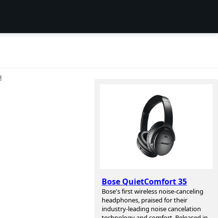
션
Bose QuietComfort 35
Bose's first wireless noise-canceling
headphones, praised for their
industry-leading noise cancelation
technology and comfort. Released in