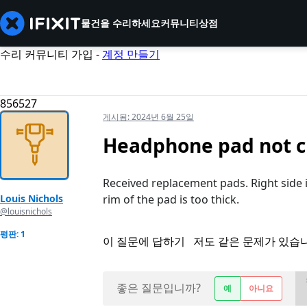
물건을 수리하세요
커뮤니티
상점
수리 커뮤니티 가입 -
계정 만들기
856527
게시됨:
2024년 6월 25일
Headphone pad not cl
Received replacement pads. Right side ins
Louis Nichols
rim of the pad is too thick.
@louisnichols
평판: 1
이 질문에 답하기
저도 같은 문제가 있습
좋은 질문입니까?
예
아니요