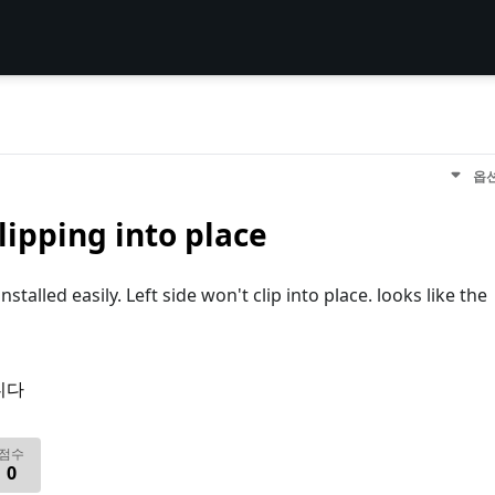
옵
ipping into place
talled easily. Left side won't clip into place. looks like the
니다
점수
0