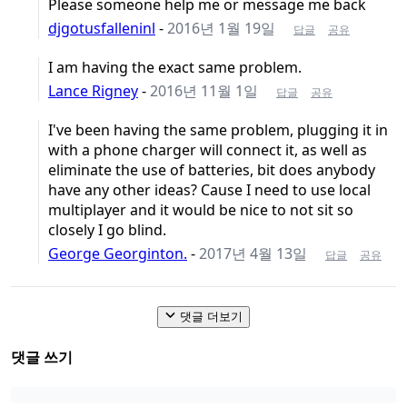
Please someone help me or message me back
djgotusfalleninl
-
2016년 1월 19일
답글
공유
I am having the exact same problem.
Lance Rigney
-
2016년 11월 1일
답글
공유
I've been having the same problem, plugging it in
with a phone charger will connect it, as well as
eliminate the use of batteries, bit does anybody
have any other ideas? Cause I need to use local
multiplayer and it would be nice to not sit so
closely I go blind.
George Georginton.
-
2017년 4월 13일
답글
공유
댓글 더보기
댓글 쓰기