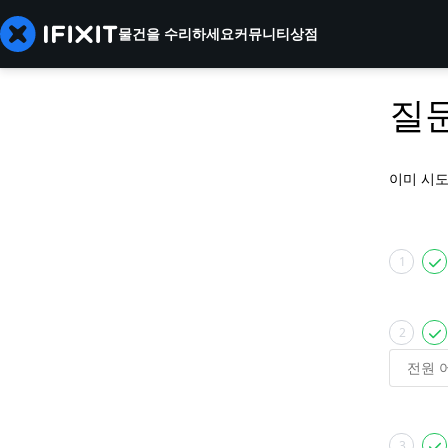
물건을 수리하세요
커뮤니티
상점
질
이미 시
1
2
3