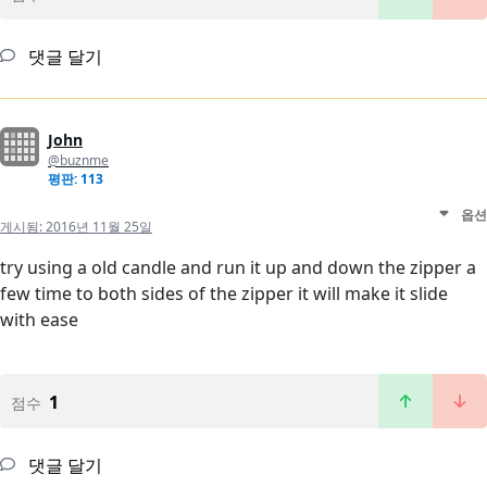
댓글 달기
John
@buznme
평판: 113
옵션
게시됨:
2016년 11월 25일
try using a old candle and run it up and down the zipper a
few time to both sides of the zipper it will make it slide
with ease
1
점수
댓글 달기