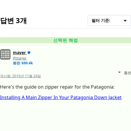
답변 3개
필터 기준:
선택된 해법
mayer
@mayer
평판: 690.4k
옵션
게시됨:
2016년 11월 24일
Here's the guide on zipper repair for the Patagonia:
Installing A Main Zipper In Your Patagonia Down Jacket