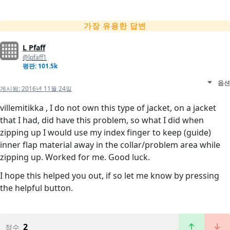
가장 유용한 답변
L Pfaff
@lpfaff1
평판: 101.5k
옵션
게시됨:
2016년 11월 24일
villemitikka , I do not own this type of jacket, on a jacket
that I had, did have this problem, so what I did when
zipping up I would use my index finger to keep (guide)
inner flap material away in the collar/problem area while
zipping up. Worked for me. Good luck.
I hope this helped you out, if so let me know by pressing
the helpful button.
2
점수