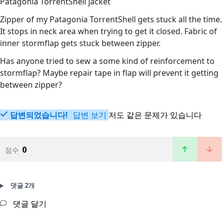
Patagonia TorrentShell jacket
Zipper of my Patagonia TorrentShell gets stuck all the time.
It stops in neck area when trying to get it closed. Fabric of
inner stormflap gets stuck between zipper.
Has anyone tried to sew a some kind of reinforcement to
stormflap? Maybe repair tape in flap will prevent it getting
between zipper?
답변되었습니다!
답변 보기
저도 같은 문제가 있습니다
0
점수
댓글 2개
댓글 달기