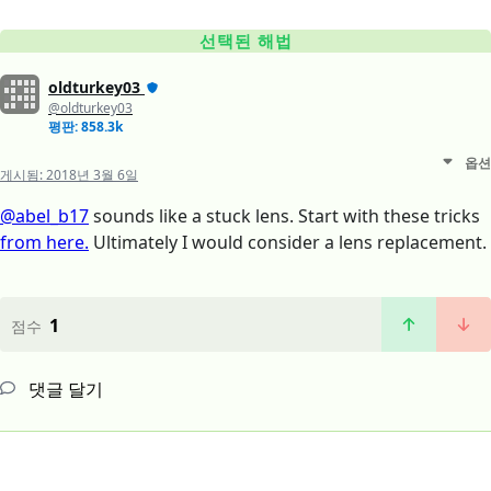
선택된 해법
oldturkey03
@oldturkey03
평판: 858.3k
옵션
게시됨:
2018년 3월 6일
@abel_b17
sounds like a stuck lens. Start with these tricks
from here.
Ultimately I would consider a lens replacement.
1
점수
댓글 달기