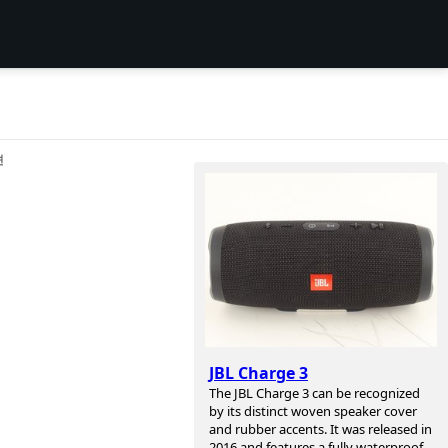
션
JBL Charge 3
The JBL Charge 3 can be recognized
by its distinct woven speaker cover
and rubber accents. It was released in
2016 and features a fully waterproof