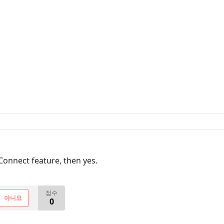
-Connect feature, then yes.
점수
아니요
0