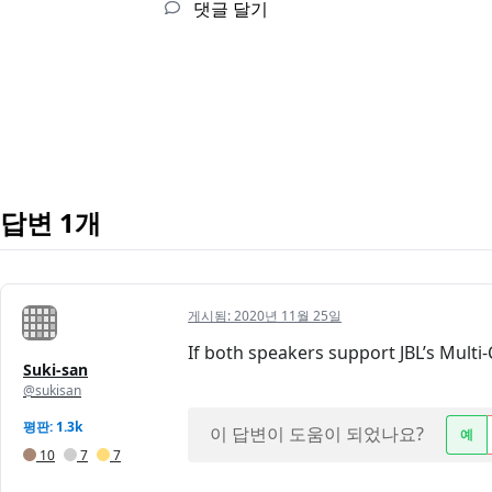
댓글 달기
답변 1개
게시됨:
2020년 11월 25일
If both speakers support JBL’s Multi
Suki-san
@sukisan
평판: 1.3k
이 답변이 도움이 되었나요?
예
10
7
7