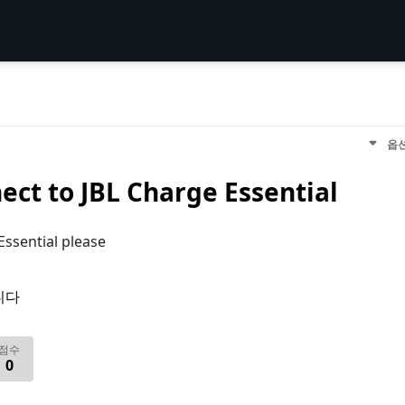
옵
ect to JBL Charge Essential
Essential please
니다
점수
0