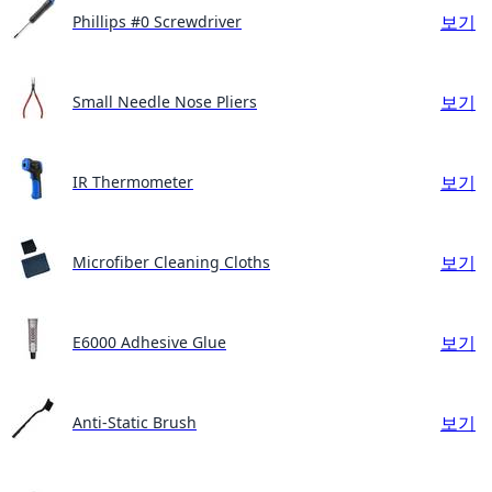
보기
Phillips #0 Screwdriver
보기
Small Needle Nose Pliers
보기
IR Thermometer
보기
Microfiber Cleaning Cloths
보기
E6000 Adhesive Glue
보기
Anti-Static Brush