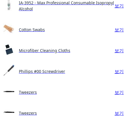
IA-3952 - Max Professional Consumable Isopropyl
보기
Alcohol
보기
Cotton Swabs
보기
Microfiber Cleaning Cloths
보기
Phillips #00 Screwdriver
보기
Tweezers
보기
Tweezers