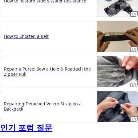
How to Restore Wool’s Water Resistance
EN
How to Shorten a Belt
EN
Repair a Purse: Sew a Hole & Reattach the
Zipper Pull
EN
Repairing Detached Velcro Strap on a
Backpack
EN
인기 포럼 질문