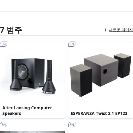
7 범주
새로운 페이지
EN
EN
Altec Lansing Computer
Speakers
ESPERANZA Twist 2.1 EP123
EN
EN