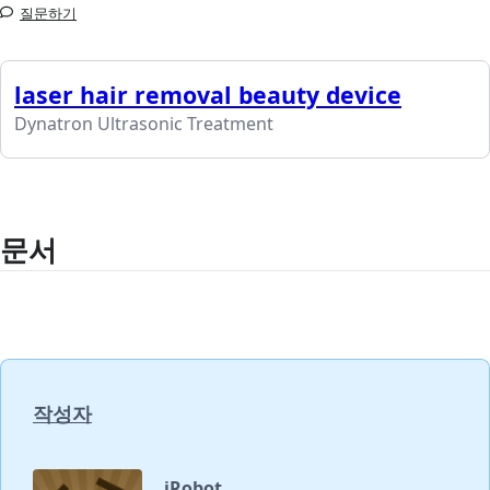
질문하기
laser hair removal beauty device
Dynatron Ultrasonic Treatment
문서
작성자
iRobot