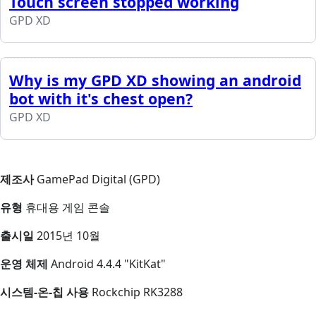
Touch screen stopped working
GPD XD
Why is my GPD XD showing an android
bot with it's chest open?
GPD XD
제조사
GamePad Digital (GPD)
유형
휴대용 게임 콘솔
출시일
2015년 10월
운영 체제
Android 4.4.4 "KitKat"
시스템-온-칩 사용
Rockchip RK3288