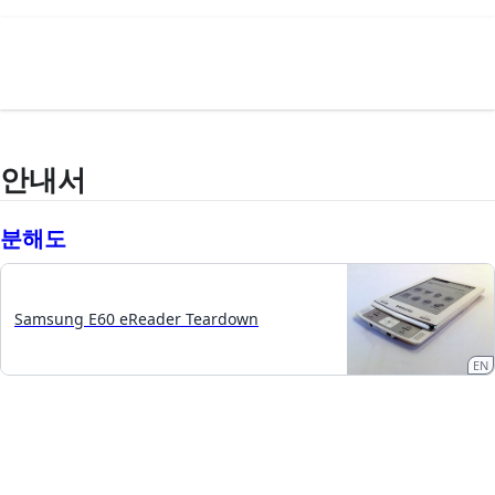
안내서
분해도
Samsung E60 eReader Teardown
EN