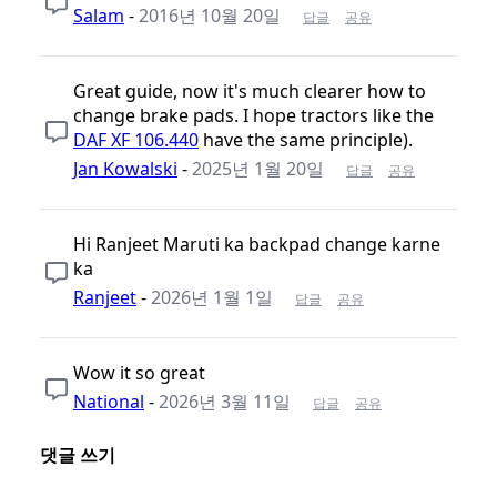
Salam
-
2016년 10월 20일
답글
공유
Great guide, now it's much clearer how to
change brake pads. I hope tractors like the
DAF XF 106.440
have the same principle).
Jan Kowalski
-
2025년 1월 20일
답글
공유
Hi Ranjeet Maruti ka backpad change karne
ka
Ranjeet
-
2026년 1월 1일
답글
공유
Wow it so great
National
-
2026년 3월 11일
답글
공유
댓글 쓰기