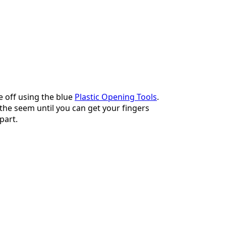
취소
댓글 달기
e off using the blue
Plastic Opening Tools
.
he seem until you can get your fingers
part.