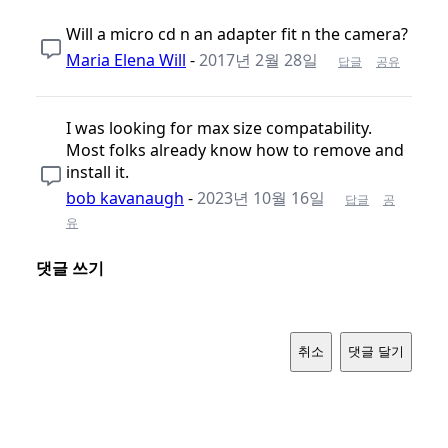
Will a micro cd n an adapter fit n the camera?
Maria Elena Will
-
2017년 2월 28일
답글
공유
I was looking for max size compatability.
Most folks already know how to remove and
install it.
bob kavanaugh
-
2023년 10월 16일
답글
공
유
댓글 쓰기
취소
댓글 달기