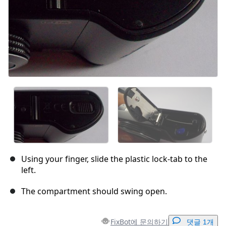
Using your finger, slide the plastic lock-tab to the
left.
The compartment should swing open.
FixBot에 문의하기
댓글 1개