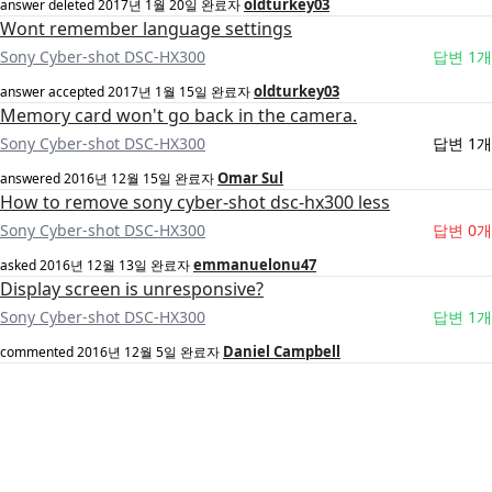
oldturkey03
answer deleted
2017년 1월 20일
완료자
Wont remember language settings
Sony Cyber-shot DSC-HX300
답변 1개
oldturkey03
answer accepted
2017년 1월 15일
완료자
Memory card won't go back in the camera.
Sony Cyber-shot DSC-HX300
답변 1개
Omar Sul
answered
2016년 12월 15일
완료자
How to remove sony cyber-shot dsc-hx300 less
Sony Cyber-shot DSC-HX300
답변 0개
emmanuelonu47
asked
2016년 12월 13일
완료자
Display screen is unresponsive?
Sony Cyber-shot DSC-HX300
답변 1개
Daniel Campbell
commented
2016년 12월 5일
완료자