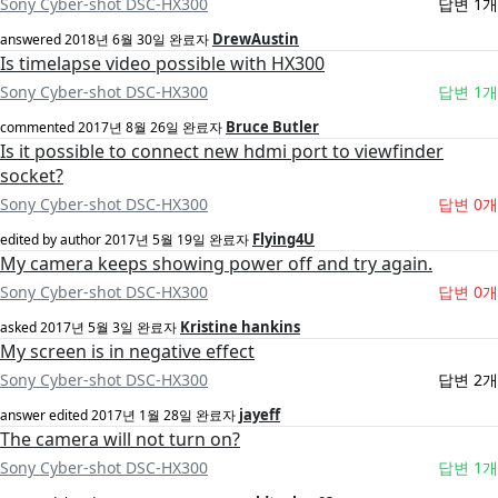
Sony Cyber-shot DSC-HX300
답변 1개
DrewAustin
answered
2018년 6월 30일
완료자
Is timelapse video possible with HX300
Sony Cyber-shot DSC-HX300
답변 1개
Bruce Butler
commented
2017년 8월 26일
완료자
Is it possible to connect new hdmi port to viewfinder
socket?
Sony Cyber-shot DSC-HX300
답변 0개
Flying4U
edited by author
2017년 5월 19일
완료자
My camera keeps showing power off and try again.
Sony Cyber-shot DSC-HX300
답변 0개
Kristine hankins
asked
2017년 5월 3일
완료자
My screen is in negative effect
Sony Cyber-shot DSC-HX300
답변 2개
jayeff
answer edited
2017년 1월 28일
완료자
The camera will not turn on?
Sony Cyber-shot DSC-HX300
답변 1개