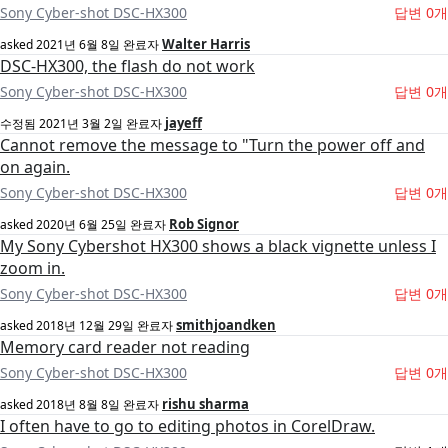
Sony Cyber-shot DSC-HX300
답변 0개
Walter Harris
asked
2021년 6월 8일
완료자
DSC-HX300, the flash do not work
Sony Cyber-shot DSC-HX300
답변 0개
jayeff
수정됨
2021년 3월 2일
완료자
Cannot remove the message to "Turn the power off and
on again.
Sony Cyber-shot DSC-HX300
답변 0개
Rob Signor
asked
2020년 6월 25일
완료자
My Sony Cybershot HX300 shows a black vignette unless I
zoom in.
Sony Cyber-shot DSC-HX300
답변 0개
smithjoandken
asked
2018년 12월 29일
완료자
Memory card reader not reading
Sony Cyber-shot DSC-HX300
답변 0개
rishu sharma
asked
2018년 8월 8일
완료자
I often have to go to editing photos in CorelDraw.