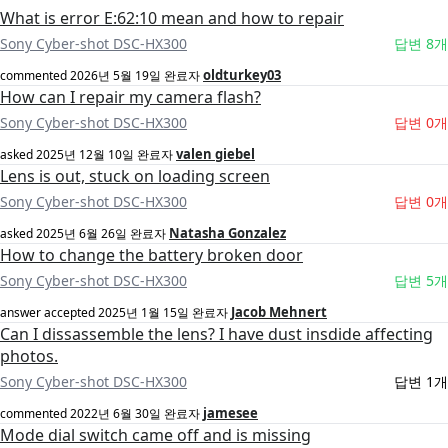
What is error E:62:10 mean and how to repair
Sony Cyber-shot DSC-HX300
답변 8개
oldturkey03
commented
2026년 5월 19일
완료자
How can I repair my camera flash?
Sony Cyber-shot DSC-HX300
답변 0개
valen giebel
asked
2025년 12월 10일
완료자
Lens is out, stuck on loading screen
Sony Cyber-shot DSC-HX300
답변 0개
Natasha Gonzalez
asked
2025년 6월 26일
완료자
How to change the battery broken door
Sony Cyber-shot DSC-HX300
답변 5개
Jacob Mehnert
answer accepted
2025년 1월 15일
완료자
Can I dissassemble the lens? I have dust insdide affecting
photos.
Sony Cyber-shot DSC-HX300
답변 1개
jamesee
commented
2022년 6월 30일
완료자
Mode dial switch came off and is missing