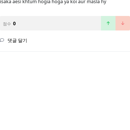
isaka aesi khtum hogia hoga ya koi aur masla hy
0
점수
댓글 달기