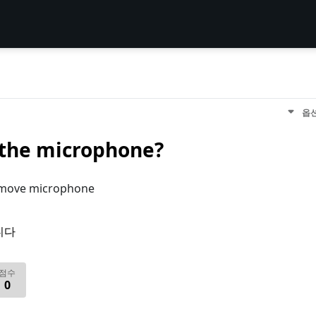
옵
the microphone?
emove microphone
니다
점수
0