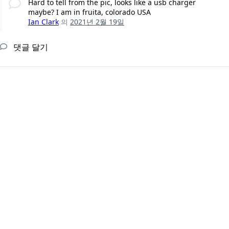
Hard to tell from the pic, looks like a usb charger
maybe? I am in fruita, colorado USA
Ian Clark
의
2021년 2월 19일
댓글 달기