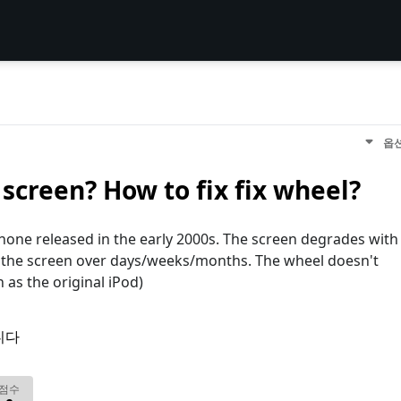
옵
screen? How to fix fix wheel?
one released in the early 2000s. The screen degrades with
 up the screen over days/weeks/months. The wheel doesn't
as the original iPod)
니다
점수