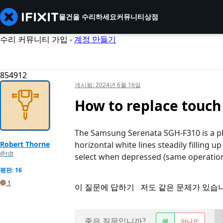
물건을 수리하세요
커뮤니티
상점
수리 커뮤니티 가입 -
계정 만들기
854912
게시됨:
2024년 6월 16일
How to replace touch 
The Samsung Serenata SGH-F310 is a ph
Robert Thorne
horizontal white lines steadily filling
@rdt
select when depressed (same operation 
평판: 16
1
이 질문에 답하기
저도 같은 문제가 있습
좋은 질문입니까?
예
아니요