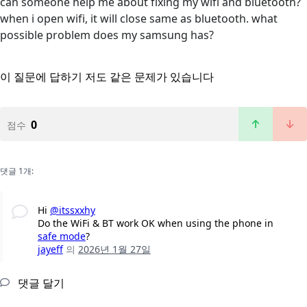
can someone help me about fixing my wifi and bluetooth?
when i open wifi, it will close same as bluetooth. what
possible problem does my samsung has?
이 질문에 답하기
저도 같은 문제가 있습니다
0
점수
댓글 1개:
Hi
@itssxxhy
Do the WiFi & BT work OK when using the phone in
safe mode
?
jayeff
의
2026년 1월 27일
댓글 달기