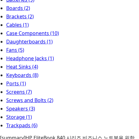
Boards
(2)
Brackets
(2)
Cables
(1)
Case Components
(10)
Daughterboards
(1)
Fans
(5)
Headphone Jacks
(1)
Heat Sinks
(4)
Keyboards
(8)
Ports
(1)
Screens
(7)
Screws and Bolts
(2)
Speakers
(3)
Storage
(1)
Trackpads
(6)
[summary]HP EliteBook 840 시리즈 비즈니스 노트북을 위한