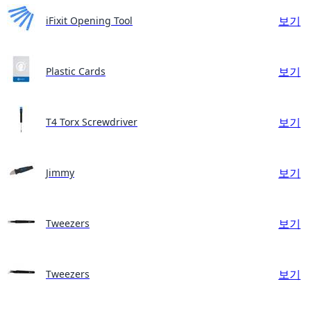
보기
iFixit Opening Tool
보기
Plastic Cards
보기
T4 Torx Screwdriver
보기
Jimmy
보기
Tweezers
보기
Tweezers