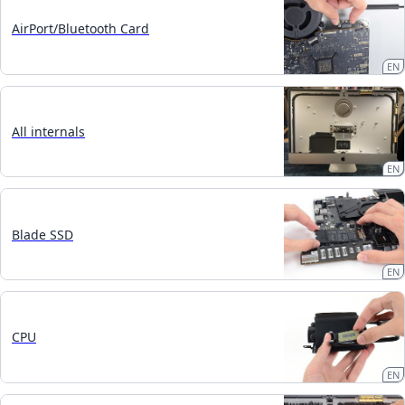
AirPort/Bluetooth Card
EN
All internals
EN
Blade SSD
EN
CPU
EN