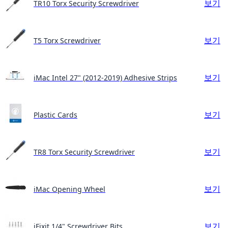
보기
TR10 Torx Security Screwdriver
보기
T5 Torx Screwdriver
보기
iMac Intel 27" (2012-2019) Adhesive Strips
보기
Plastic Cards
보기
TR8 Torx Security Screwdriver
보기
iMac Opening Wheel
보기
iFixit 1/4" Screwdriver Bits