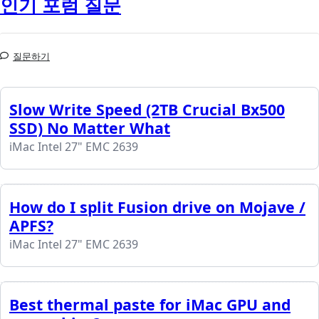
인기 포럼 질문
질문하기
Slow Write Speed (2TB Crucial Bx500
SSD) No Matter What
iMac Intel 27" EMC 2639
How do I split Fusion drive on Mojave /
APFS?
iMac Intel 27" EMC 2639
Best thermal paste for iMac GPU and