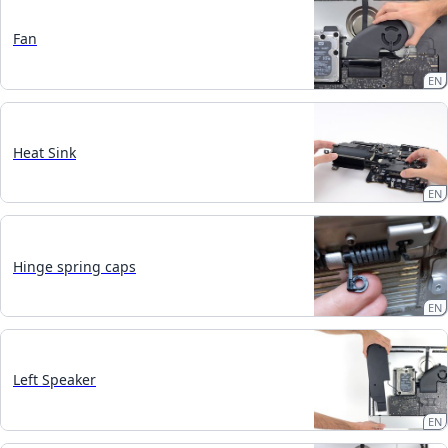
Fan
EN
Heat Sink
EN
Hinge spring caps
EN
Left Speaker
EN