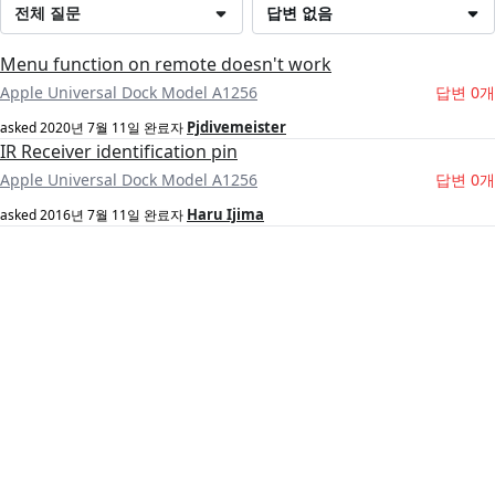
전체 질문
답변 없음
Menu function on remote doesn't work
Apple Universal Dock Model A1256
답변 0개
Pjdivemeister
asked
2020년 7월 11일
완료자
IR Receiver identification pin
Apple Universal Dock Model A1256
답변 0개
Haru Ijima
asked
2016년 7월 11일
완료자