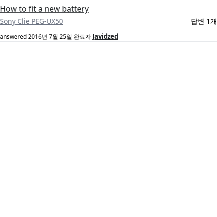
How to fit a new battery
Sony Clie PEG-UX50
답변 1개
Javidzed
answered
2016년 7월 25일
완료자