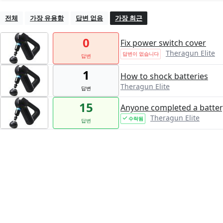
전체
가장 유용함
답변 없음
가장 최근
0
Fix power switch cover
Theragun Elite
답변이 없습니다
답변
1
How to shock batteries
Theragun Elite
답변
15
Anyone completed a batter
Theragun Elite
수락됨
답변