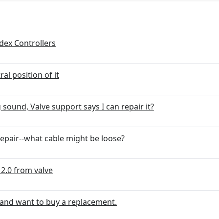
dex Controllers
al position of it
sound, Valve support says I can repair it?
repair--what cable might be loose?
2.0 from valve
 and want to buy a replacement.