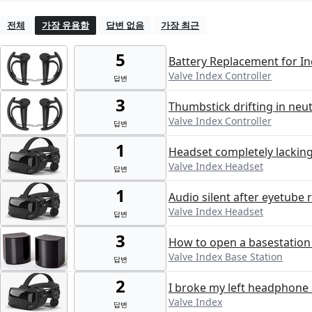
전체
가장 유용함
답변 없음
가장 최근
5
Battery Replacement for In
Valve Index Controller
답변
3
Thumbstick drifting in neutr
Valve Index Controller
답변
1
Headset completely lacking 
Valve Index Headset
답변
1
Audio silent after eyetube 
Valve Index Headset
답변
3
How to open a basestation 
Valve Index Base Station
답변
2
I broke my left headphone
Valve Index
답변