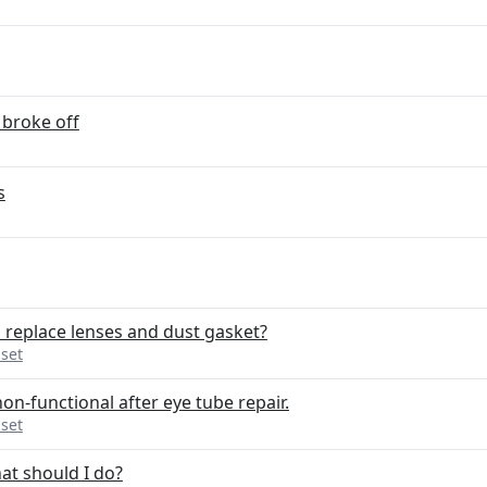
 broke off
s
o replace lenses and dust gasket?
set
n-functional after eye tube repair.
set
hat should I do?