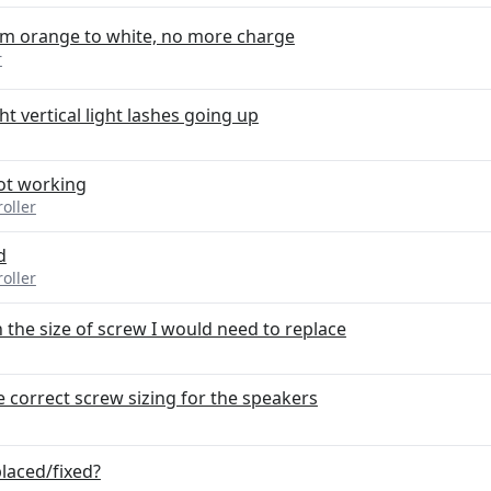
rom orange to white, no more charge
r
ht vertical light lashes going up
ot working
oller
d
oller
 the size of screw I would need to replace
e correct screw sizing for the speakers
laced/fixed?