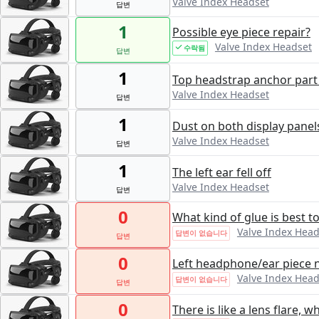
Valve Index Headset
답변
1
Possible eye piece repair?
Valve Index Headset
수락됨
답변
1
Top headstrap anchor part
Valve Index Headset
답변
1
Dust on both display panel
Valve Index Headset
답변
1
The left ear fell off
Valve Index Headset
답변
0
What kind of glue is best t
Valve Index Head
답변이 없습니다
답변
0
Left headphone/ear piece no
Valve Index Head
답변이 없습니다
답변
0
There is like a lens flare, w