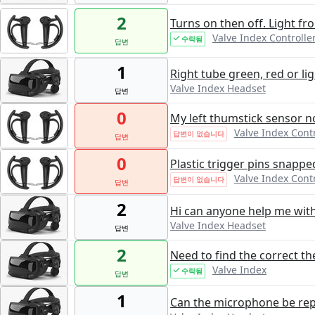
2
Turns on then off. Light f
Valve Index Controlle
수락됨
답변
1
Right tube green, red or lig
Valve Index Headset
답변
0
My left thumstick sensor n
Valve Index Contr
답변이 없습니다
답변
0
Plastic trigger pins snappe
Valve Index Contr
답변이 없습니다
답변
2
Hi can anyone help me with
Valve Index Headset
답변
2
Need to find the correct th
Valve Index
수락됨
답변
1
Can the microphone be rep