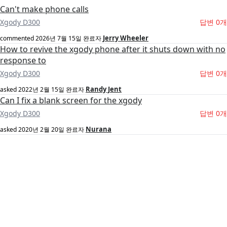
Can't make phone calls
Xgody D300
답변 0개
Jerry Wheeler
commented
2026년 7월 15일
완료자
How to revive the xgody phone after it shuts down with no
response to
Xgody D300
답변 0개
Randy Jent
asked
2022년 2월 15일
완료자
Can I fix a blank screen for the xgody
Xgody D300
답변 0개
Nurana
asked
2020년 2월 20일
완료자