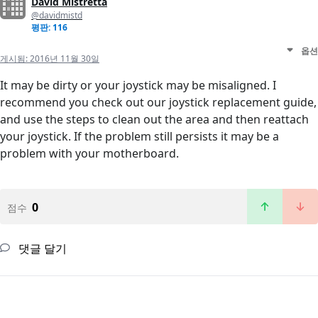
David Mistretta
@davidmistd
평판: 116
옵션
게시됨:
2016년 11월 30일
It may be dirty or your joystick may be misaligned. I
recommend you check out our joystick replacement guide,
and use the steps to clean out the area and then reattach
your joystick. If the problem still persists it may be a
problem with your motherboard.
0
점수
댓글 달기