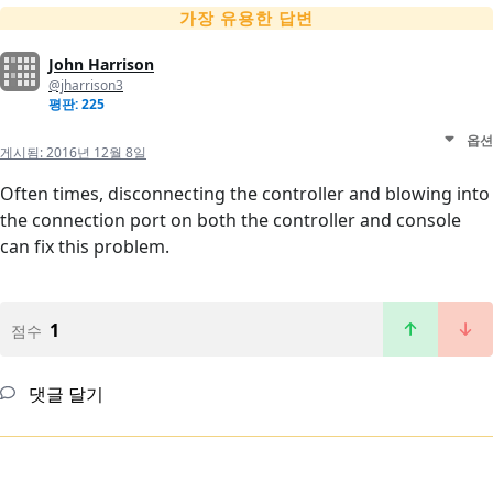
가장 유용한 답변
John Harrison
@jharrison3
평판: 225
옵션
게시됨:
2016년 12월 8일
Often times, disconnecting the controller and blowing into
the connection port on both the controller and console
can fix this problem.
1
점수
댓글 달기