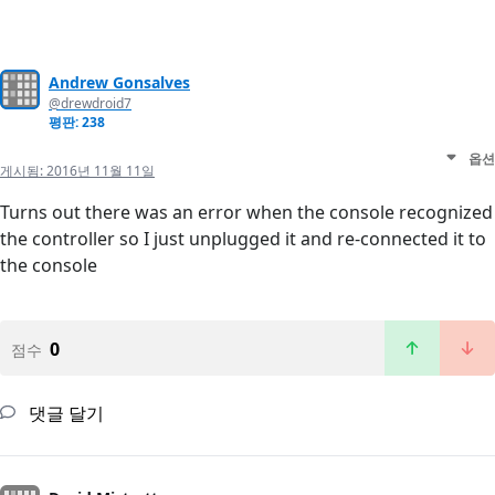
Andrew Gonsalves
@drewdroid7
평판: 238
옵션
게시됨:
2016년 11월 11일
Turns out there was an error when the console recognized
the controller so I just unplugged it and re-connected it to
the console
0
점수
댓글 달기